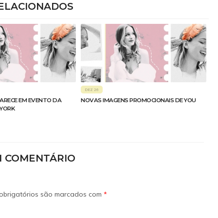
ELACIONADOS
DEZ 26
ARECE EM EVENTO DA
NOVAS IMAGENS PROMOCIONAIS DE YOU
 YORK
M COMENTÁRIO
obrigatórios são marcados com
*