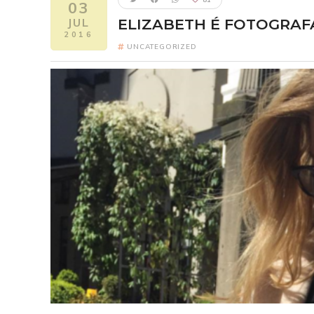
03
JUL
ELIZABETH É FOTOGRA
2016
UNCATEGORIZED
Five Nights 
FI
Elizabeth como
2
Um ano após o pesa
Freddy Fazbear's Piz
reconectar com seus 
revelando segredo
verdadeira origem da
um horror escondido h