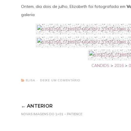
Ontem, dia dois de julho, Elizabeth foi fotografada em
V
SAIBA MAIS
galeria:
CANDIDS
>
2016
>
0
ELISA
DEIXE UM COMENTÁRIO
← ANTERIOR
NOVAS IMAGENS DO 1×01 – PATIENCE