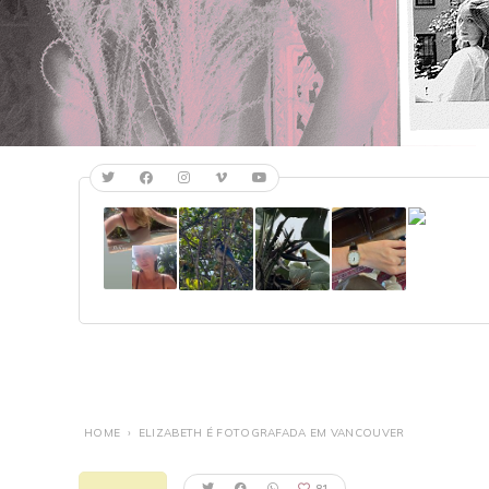
HOME
›
ELIZABETH É FOTOGRAFADA EM VANCOUVER
81