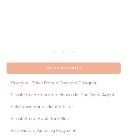
real
S
 por
POSTS RECENTES
Podcast ‘ Tales From a Costume Designer’
Elizabeth entra para o elenco de ‘The Night Agent’
Feliz aniversário, Elizabeth Lail!
Elizabeth no Bookstore Blitz
Entrevista à Amazing Magazine