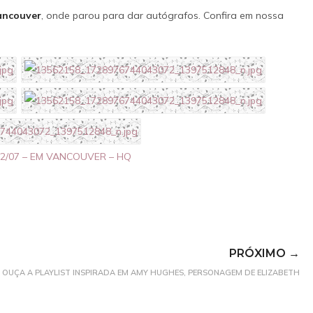
a dupla. O trajeto torna-se uma fuga 
ancouver
, onde parou para dar autógrafos. Confira em nossa
IMAGENS
IMDB
quando o grupo passa a ser perseguido
um detetive local.
SAIBA MAIS
IMAGENS
IMDB
2/07 – EM VANCOUVER – HQ
PRÓXIMO →
OUÇA A PLAYLIST INSPIRADA EM AMY HUGHES, PERSONAGEM DE ELIZABETH