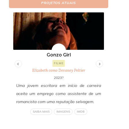
PROJETOS ATUAIS
Gonzo Girl
Fi
FILME
Elizabeth como Devaney Peltier
E
2023?
itor
Uma jovem escritora em início de carreira
Um ano a
os a
aceita um emprego como assistente de um
Freddy Fa
edos
romancista com uma reputação selvagem.
reconecta
a do
revelan
SAIBA MAIS
IMAGENS
IMDB
om a
verdadeir
liza
um horror