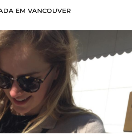
FADA EM VANCOUVER
at Freddy's 2
Lucy Boomer
LME
TV
 Vanessa Shelly
Elizabeth como Anna
025
2027?
delo sobrenatural na
Para salvar sua carreira, um escr
za, Abby foge para se
decadente ajuda uma idosa de 93 an
amigos animatrônicos,
fugir de um asilo em troca de segr
s obscuros sobre a
presidenciais. A viagem rumo à Dakot
 Freddy's e libertando
Norte ganha contornos complexos c
á décadas.
chegada de uma mochileira que desestabi