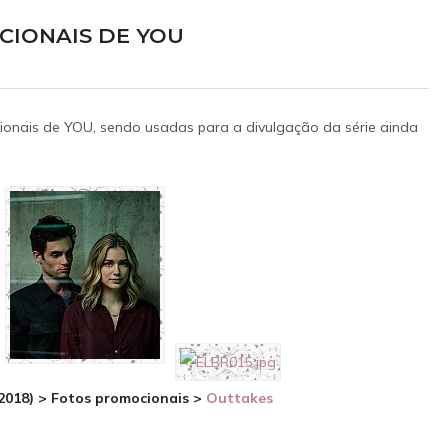
CIONAIS DE YOU
ionais de YOU, sendo usadas para a divulgação da série ainda
at Freddy's 2
Lucy Boomer
LME
TV
 Vanessa Shelly
Elizabeth como Anna
025
2027?
delo sobrenatural na
Para salvar sua carreira, um escr
za, Abby foge para se
decadente ajuda uma idosa de 93 an
amigos animatrônicos,
fugir de um asilo em troca de segr
s obscuros sobre a
presidenciais. A viagem rumo à Dakot
(2018) > Fotos promocionais >
Outtakes
 Freddy's e libertando
Norte ganha contornos complexos c
á décadas.
chegada de uma mochileira que desestabi