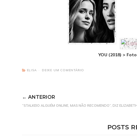
SAIBA MAIS
YOU (2018) > Fot
ELISA
DEIXE UM COMENTÁRIO
← ANTERIOR
“STALKEIO ALGUÉM ONLINE, MAS NÃO RECOMENDO”, DIZ ELIZABET
POSTS R