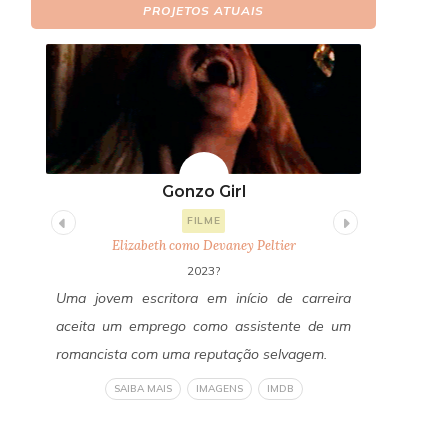
PROJETOS ATUAIS
Gonzo Girl
Fi
FILME
Elizabeth como Devaney Peltier
E
2023?
itor
Uma jovem escritora em início de carreira
Um ano a
os a
aceita um emprego como assistente de um
Freddy Fa
edos
romancista com uma reputação selvagem.
reconecta
a do
revelan
SAIBA MAIS
IMAGENS
IMDB
om a
verdadeir
liza
um horror