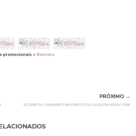
a dupla. O trajeto torna-se uma fuga 
IMAGENS
IMDB
quando o grupo passa a ser perseguido
um detetive local.
SAIBA MAIS
IMAGENS
IMDB
os promocionais >
Banners
PRÓXIMO →
H
ELIZABETH COMPARECE EM EVENTO DA VOGUE EM NOVA YORK
ELACIONADOS