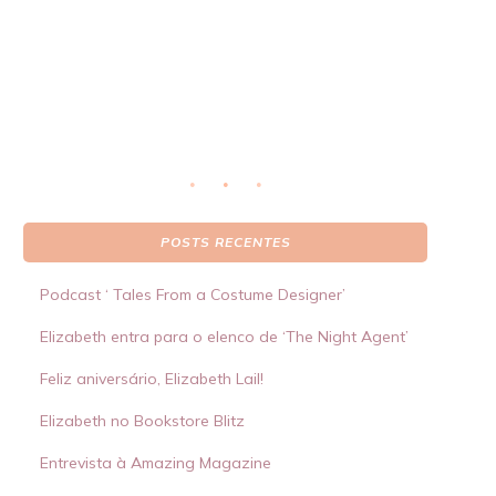
real
S
 por
POSTS RECENTES
Podcast ‘ Tales From a Costume Designer’
Elizabeth entra para o elenco de ‘The Night Agent’
Feliz aniversário, Elizabeth Lail!
Elizabeth no Bookstore Blitz
Entrevista à Amazing Magazine