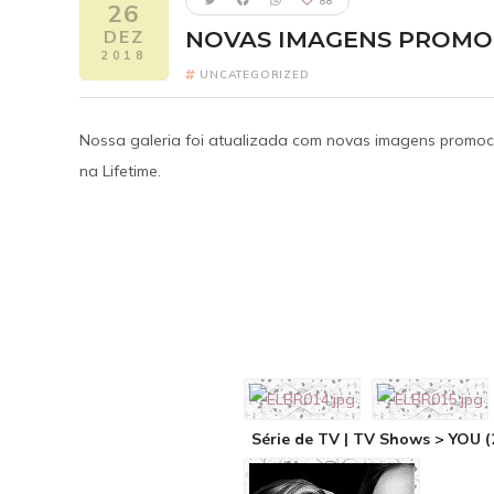
88
26
DEZ
NOVAS IMAGENS PROMO
2018
UNCATEGORIZED
Nossa galeria foi atualizada com novas imagens promoc
na Lifetime.
Five Nights 
FI
Elizabeth como
2
Um ano após o pesa
Freddy Fazbear's Piz
reconectar com seus 
revelando segredo
Série de TV | TV Shows > YOU 
verdadeira origem da
um horror escondido h