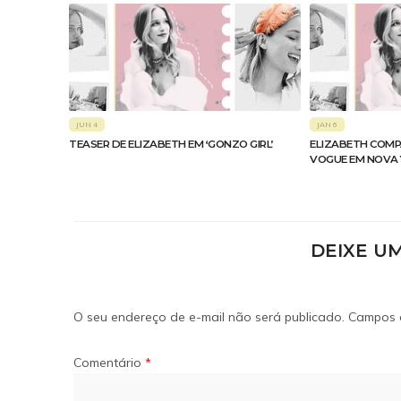
JUN 4
JAN 6
TEASER DE ELIZABETH EM ‘GONZO GIRL’
ELIZABETH COMP
VOGUE EM NOVA
DEIXE U
O seu endereço de e-mail não será publicado.
Campos 
Comentário
*