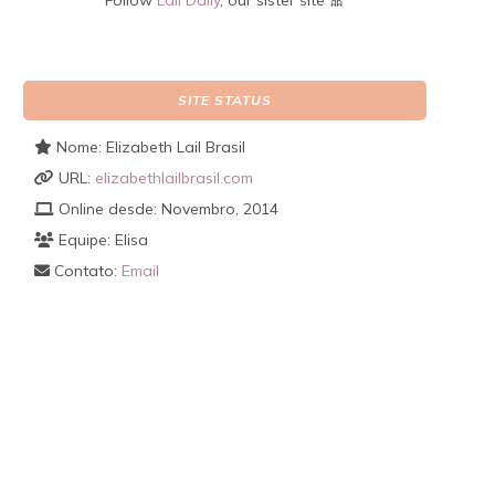
Follow
Lail Daily
, our sister site 🎀
SITE STATUS
Nome: Elizabeth Lail Brasil
URL:
elizabethlailbrasil.com
Online desde: Novembro, 2014
Equipe: Elisa
Contato:
Email