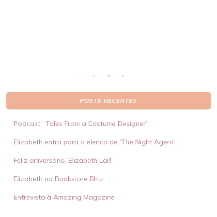
eto
li
ser
POSTS RECENTES
Podcast ‘ Tales From a Costume Designer’
Elizabeth entra para o elenco de ‘The Night Agent’
Feliz aniversário, Elizabeth Lail!
Elizabeth no Bookstore Blitz
Entrevista à Amazing Magazine