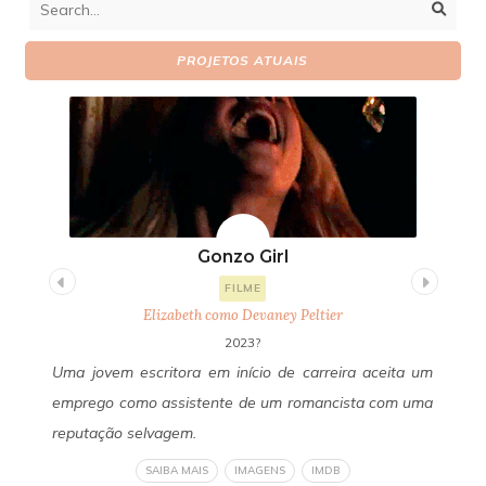
PROJETOS ATUAIS
Gonzo Girl
FILME
Elizabeth como Devaney Peltier
2023?
uda
Uma jovem escritora em início de carreira aceita um
Um
 de
emprego como assistente de um romancista com uma
Fa
 do
reputação selvagem.
se
 de
ob
SAIBA MAIS
IMAGENS
IMDB