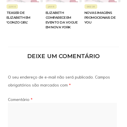
JUN 4
JAN 6
DEZ 26
TEASER DE
ELIZABETH
NOVAS IMAGENS
ELIZABETH EM
COMPARECE EM
PROMOCIONAIS DE
‘GONZO GIRL’
EVENTO DA VOGUE
YOU
EM NOVA YORK
DEIXE UM COMENTÁRIO
O seu endereço de e-mail não será publicado.
Campos
obrigatórios são marcados com
*
Comentário
*