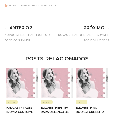
ELISA
DEIXE UM COMENTÁRIO
← ANTERIOR
PRÓXIMO →
NOVOS STILLS E BASTIDORES DE
NOVAS CENAS DE DEAD OF SUMMER
DEAD OF SUMMER
SÃO DIVULGADAS
POSTS RELACIONADOS
ABR 28
ABR 22
FEV 11
PODCAST ‘ TALES
ELIZABETH ENTRA
ELIZABETH NO
FROM A COSTUME
PARA O ELENCO DE
BOOKSTORE BLITZ