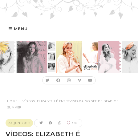
MENU
HOME
GALERIA
ELIZABETH
FILMOGRAFIA
HOME
›
VÍDEOS: ELIZABETH É ENTREVISTADA NO SET DE DEAD OF
SUMMER
ONLINE
23 JUN 2016
106
VÍDEOS: ELIZABETH É