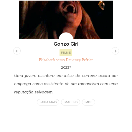
Gonzo Girl
FILME
Elizabeth como Devaney Peltier
2023?
uda
Uma jovem escritora em início de carreira aceita um
Um
 de
emprego como assistente de um romancista com uma
Fa
 do
reputação selvagem.
se
 de
ob
SAIBA MAIS
IMAGENS
IMDB
eto
li
ser