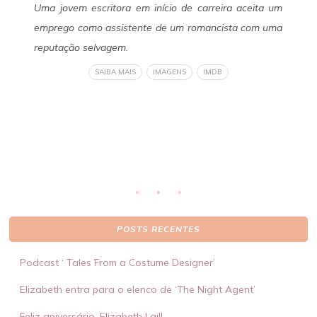
uda
Uma jovem escritora em início de carreira aceita um
Um
 de
emprego como assistente de um romancista com uma
Fa
 do
reputação selvagem.
se
 de
ob
SAIBA MAIS
IMAGENS
IMDB
eto
li
ser
POSTS RECENTES
Podcast ‘ Tales From a Costume Designer’
Elizabeth entra para o elenco de ‘The Night Agent’
Feliz aniversário, Elizabeth Lail!