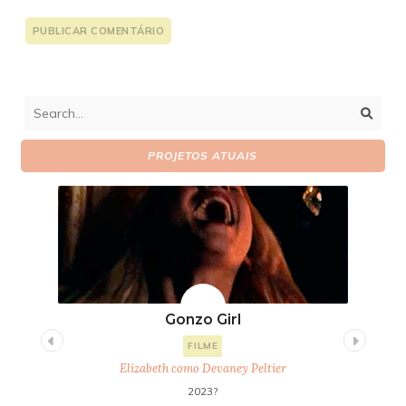
PROJETOS ATUAIS
Gonzo Girl
FILME
Elizabeth como Devaney Peltier
2023?