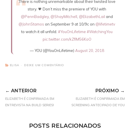
There is nothing unremarkable about their twisted love
story. 💗 Don’t miss the premiere of YOU with
@PennBadgley
,
@ShayMitchell
,
@ElizabethLail
and
@JohnStamos
on September 9 at 10/9c on
@lifetimetv
to watch it all unfold.
#YouOnLifetime
#WatchingYou
pic.twitter.com/kZfIM56KoO
— YOU (@YouOnLifetime)
August 20, 2018
ELISA
DEIXE UM COMENTÁRIO
← ANTERIOR
PRÓXIMO →
ELIZABETH É CONFIRMADA EM
ELIZABETH É CONFIRMADA EM
ENTREVISTA NA BUILD SERIES!
SCREENING ANTECIPADO DE YOU
POSTS RELACIONADOS