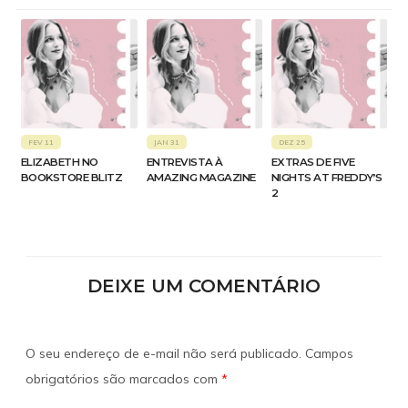
FEV 11
JAN 31
DEZ 25
ELIZABETH NO
ENTREVISTA À
EXTRAS DE FIVE
BOOKSTORE BLITZ
AMAZING MAGAZINE
NIGHTS AT FREDDY’S
2
DEIXE UM COMENTÁRIO
O seu endereço de e-mail não será publicado.
Campos
obrigatórios são marcados com
*