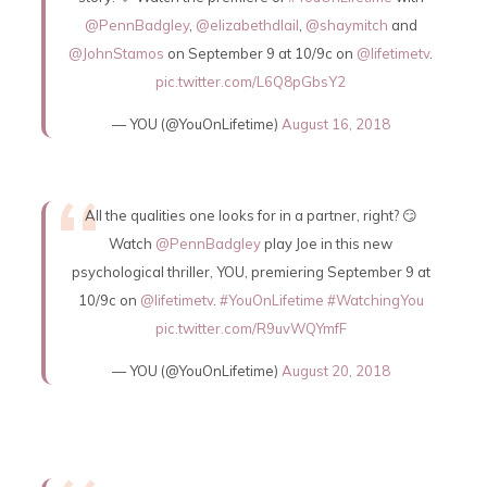
@PennBadgley
,
@elizabethdlail
,
@shaymitch
and
@JohnStamos
on September 9 at 10/9c on
@lifetimetv
.
pic.twitter.com/L6Q8pGbsY2
— YOU (@YouOnLifetime)
August 16, 2018
All the qualities one looks for in a partner, right? 😏
Watch
@PennBadgley
play Joe in this new
psychological thriller, YOU, premiering September 9 at
10/9c on
@lifetimetv
.
#YouOnLifetime
#WatchingYou
pic.twitter.com/R9uvWQYmfF
— YOU (@YouOnLifetime)
August 20, 2018