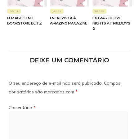
FEV 11
JAN 31
DEZ 25
ELIZABETH NO
ENTREVISTA À
EXTRAS DE FIVE
BOOKSTORE BLITZ
AMAZING MAGAZINE
NIGHTS AT FREDDY’S
2
DEIXE UM COMENTÁRIO
O seu endereço de e-mail não será publicado.
Campos
obrigatórios são marcados com
*
Comentário
*