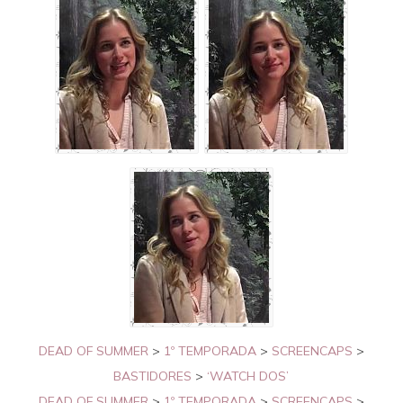
DEAD OF SUMMER
>
1º TEMPORADA
>
SCREENCAPS
>
BASTIDORES
>
‘WATCH DOS’
DEAD OF SUMMER
>
1º TEMPORADA
>
SCREENCAPS
>