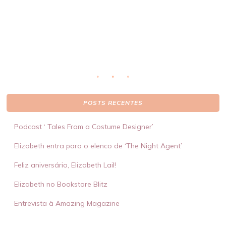
eto
li
ser
POSTS RECENTES
Podcast ‘ Tales From a Costume Designer’
Elizabeth entra para o elenco de ‘The Night Agent’
Feliz aniversário, Elizabeth Lail!
Elizabeth no Bookstore Blitz
Entrevista à Amazing Magazine