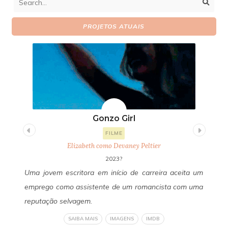
PROJETOS ATUAIS
Gonzo Girl
FILME
Elizabeth como Devaney Peltier
2023?
uda
Uma jovem escritora em início de carreira aceita um
Um
 de
emprego como assistente de um romancista com uma
Fa
 do
reputação selvagem.
se
 de
ob
SAIBA MAIS
IMAGENS
IMDB