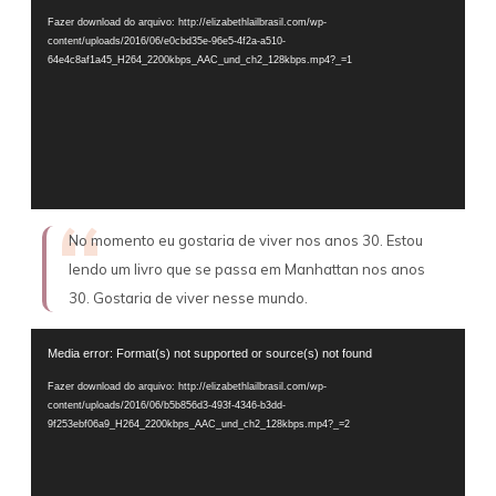
de
Fazer download do arquivo: http://elizabethlailbrasil.com/wp-
vídeo
content/uploads/2016/06/e0cbd35e-96e5-4f2a-a510-
64e4c8af1a45_H264_2200kbps_AAC_und_ch2_128kbps.mp4?_=1
No momento eu gostaria de viver nos anos 30. Estou
lendo um livro que se passa em Manhattan nos anos
30. Gostaria de viver nesse mundo.
Tocador
Media error: Format(s) not supported or source(s) not found
de
Fazer download do arquivo: http://elizabethlailbrasil.com/wp-
vídeo
content/uploads/2016/06/b5b856d3-493f-4346-b3dd-
9f253ebf06a9_H264_2200kbps_AAC_und_ch2_128kbps.mp4?_=2