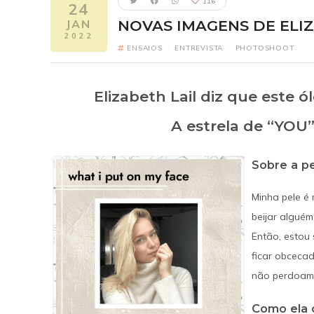
116
24
JAN
NOVAS IMAGENS DE ELI
2022
ENSAIOS
·
ENTREVISTA
·
PHOTOSHOOT
Elizabeth Lail diz que este ó
A estrela de “YOU”
Five Nights 
FI
Sobre a pe
Elizabeth como
2
Minha pele é 
Um ano após o pesa
beijar alguém
Freddy Fazbear's Piz
Então, estou
reconectar com seus 
ficar obcecad
revelando segredo
não perdoam 
verdadeira origem da
Como ela 
um horror escondido h