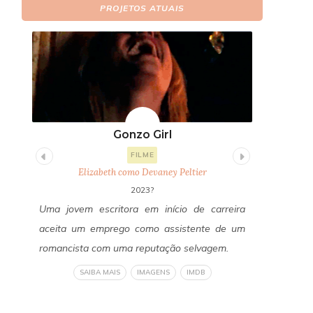
PROJETOS ATUAIS
Gonzo Girl
Fi
FILME
Elizabeth como Devaney Peltier
E
2023?
itor
Uma jovem escritora em início de carreira
Um ano a
os a
aceita um emprego como assistente de um
Freddy Fa
edos
romancista com uma reputação selvagem.
reconecta
a do
revelan
SAIBA MAIS
IMAGENS
IMDB
om a
verdadeir
liza
um horror