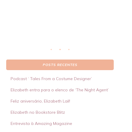
real
S
 por
POSTS RECENTES
Podcast ‘ Tales From a Costume Designer’
Elizabeth entra para o elenco de ‘The Night Agent’
Feliz aniversário, Elizabeth Lail!
Elizabeth no Bookstore Blitz
Entrevista à Amazing Magazine