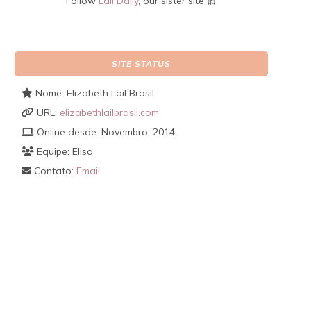
Follow
Lail Daily
, our sister site 🎀
SITE STATUS
Nome: Elizabeth Lail Brasil
URL:
elizabethlailbrasil.com
Online desde: Novembro, 2014
Equipe: Elisa
Contato:
Email