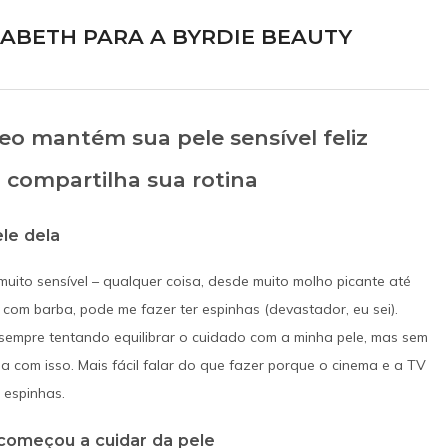
ZABETH PARA A BYRDIE BEAUTY
leo mantém sua pele sensível feliz
 compartilha sua rotina
at Freddy's 2
Lucy Boomer
LME
TV
le dela
 Vanessa Shelly
Elizabeth como Anna
025
2027?
muito sensível – qualquer coisa, desde muito molho picante até
delo sobrenatural na
Para salvar sua carreira, um escr
 com barba, pode me fazer ter espinhas (devastador, eu sei).
za, Abby foge para se
decadente ajuda uma idosa de 93 an
 sempre tentando equilibrar o cuidado com a minha pele, mas sem
amigos animatrônicos,
fugir de um asilo em troca de segr
a com isso. Mais fácil falar do que fazer porque o cinema e a TV
s obscuros sobre a
presidenciais. A viagem rumo à Dakot
espinhas.
 Freddy's e libertando
Norte ganha contornos complexos c
começou a cuidar da pele
á décadas.
chegada de uma mochileira que desestabi