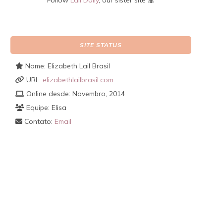
Follow
Lail Daily
, our sister site 🎀
SITE STATUS
Nome: Elizabeth Lail Brasil
URL:
elizabethlailbrasil.com
Online desde: Novembro, 2014
Equipe: Elisa
Contato:
Email