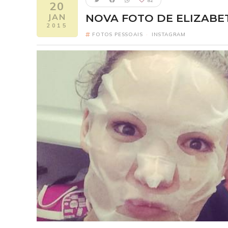
82
20
JAN
NOVA FOTO DE ELIZABE
2015
FOTOS PESSOAIS
·
INSTAGRAM
Five Nights 
FI
Elizabeth como
2
Um ano após o pesa
Freddy Fazbear's Piz
reconectar com seus 
revelando segredo
verdadeira origem da
um horror escondido h