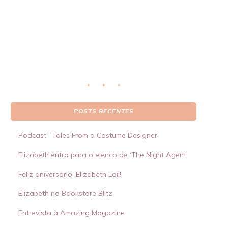
real
S
 por
POSTS RECENTES
Podcast ‘ Tales From a Costume Designer’
Elizabeth entra para o elenco de ‘The Night Agent’
Feliz aniversário, Elizabeth Lail!
Elizabeth no Bookstore Blitz
Entrevista à Amazing Magazine