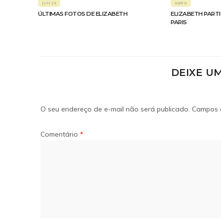
JUN 24
ABR 8
ÚLTIMAS FOTOS DE ELIZABETH
ELIZABETH PART
PARIS
DEIXE U
O seu endereço de e-mail não será publicado.
Campos 
Comentário
*