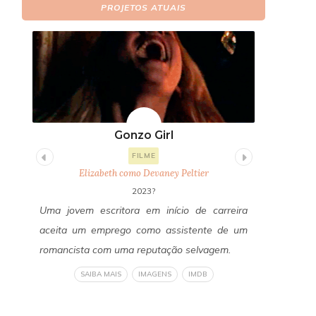
PROJETOS ATUAIS
Gonzo Girl
Fi
FILME
Elizabeth como Devaney Peltier
E
2023?
itor
Uma jovem escritora em início de carreira
Um ano a
os a
aceita um emprego como assistente de um
Freddy Fa
edos
romancista com uma reputação selvagem.
reconecta
a do
revelan
SAIBA MAIS
IMAGENS
IMDB
om a
verdadeir
liza
um horror