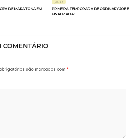
JAN 25
ICIPA DE MARATONA EM
PRIMEIRA TEMPORADA DE ORDINARY JOE É
FINALIZADA!
M COMENTÁRIO
obrigatórios são marcados com
*