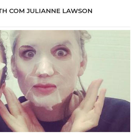
TH COM JULIANNE LAWSON
at Freddy's 2
Lucy Boomer
LME
TV
 Vanessa Shelly
Elizabeth como Anna
025
2027?
delo sobrenatural na
Para salvar sua carreira, um escr
za, Abby foge para se
decadente ajuda uma idosa de 93 an
amigos animatrônicos,
fugir de um asilo em troca de segr
s obscuros sobre a
presidenciais. A viagem rumo à Dakot
 Freddy's e libertando
Norte ganha contornos complexos c
á décadas.
chegada de uma mochileira que desestabi