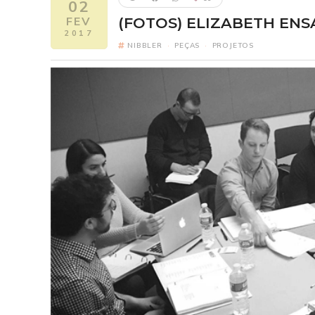
02
FEV
(FOTOS) ELIZABETH ENS
2017
NIBBLER
·
PEÇAS
·
PROJETOS
Five Nights 
FI
Elizabeth como
2
Um ano após o pesa
Freddy Fazbear's Piz
reconectar com seus 
revelando segredo
verdadeira origem da
um horror escondido h