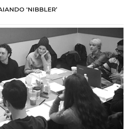
AIANDO ‘NIBBLER’
at Freddy's 2
Lucy Boomer
LME
TV
 Vanessa Shelly
Elizabeth como Anna
025
2027?
delo sobrenatural na
Para salvar sua carreira, um escr
za, Abby foge para se
decadente ajuda uma idosa de 93 an
amigos animatrônicos,
fugir de um asilo em troca de segr
s obscuros sobre a
presidenciais. A viagem rumo à Dakot
 Freddy's e libertando
Norte ganha contornos complexos c
á décadas.
chegada de uma mochileira que desestabi