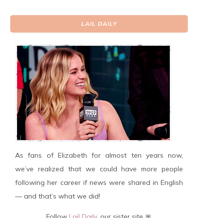
LAIL DAILY
As fans of Elizabeth for almost ten years now,
we’ve realized that we could have more people
following her career if news were shared in English
— and that’s what we did!
Follow
Lail Daily
, our sister site 🎀