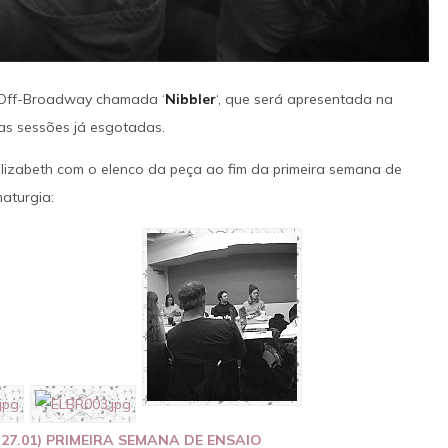
a dupla. O trajeto torna-se uma fuga 
IMAGENS
IMDB
quando o grupo passa a ser perseguido
um detetive local.
 Off-Broadway chamada ‘
Nibbler
‘, que será apresentada na
SAIBA MAIS
IMAGENS
IMDB
as sessões já esgotadas.
Elizabeth com o elenco da peça ao fim da primeira semana de
aturgia:
(27.01) PRIMEIRA SEMANA DE ENSAIO