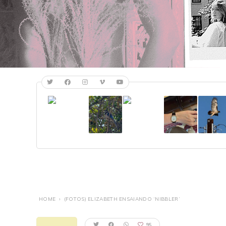
HOME
›
(FOTOS) ELIZABETH ENSAIANDO ‘NIBBLER’
95