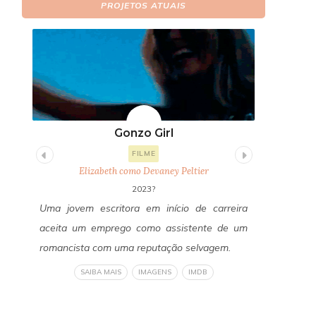
PROJETOS ATUAIS
Gonzo Girl
Fi
FILME
Elizabeth como Devaney Peltier
E
2023?
itor
Uma jovem escritora em início de carreira
Um ano a
os a
aceita um emprego como assistente de um
Freddy Fa
edos
romancista com uma reputação selvagem.
reconecta
a do
revelan
SAIBA MAIS
IMAGENS
IMDB
om a
verdadeir
liza
um horror