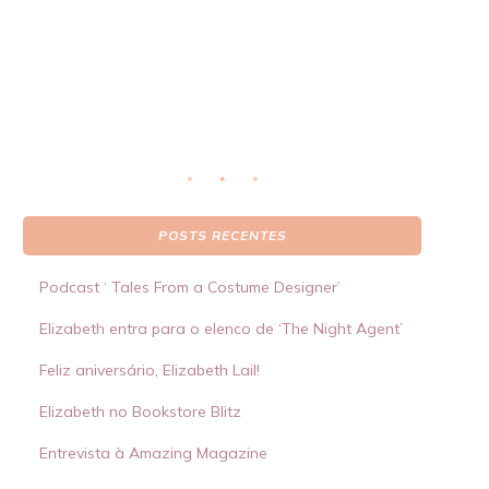
real
S
 por
POSTS RECENTES
Podcast ‘ Tales From a Costume Designer’
Elizabeth entra para o elenco de ‘The Night Agent’
Feliz aniversário, Elizabeth Lail!
Elizabeth no Bookstore Blitz
Entrevista à Amazing Magazine