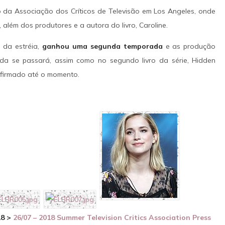
a dupla. O trajeto torna-se uma fuga 
o da Associação dos Críticos de Televisão em Los Angeles, onde
IMAGENS
IMDB
quando o grupo passa a ser perseguido
, além dos produtores e a autora do livro, Caroline.
um detetive local.
 da estréia,
ganhou uma segunda temporada
e as produção
SAIBA MAIS
IMAGENS
IMDB
da se passará, assim como no segundo livro da série, Hidden
nfirmado até o momento.
18 >
26/07 – 2018 Summer Television Critics Association Press