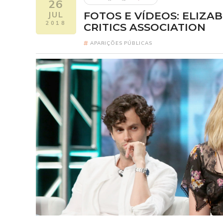
26
JUL
FOTOS E VÍDEOS: ELIZA
2018
CRITICS ASSOCIATION
APARIÇÕES PÚBLICAS
Five Nights 
FI
Elizabeth como
2
Um ano após o pesa
Freddy Fazbear's Piz
reconectar com seus 
revelando segredo
verdadeira origem da
um horror escondido h