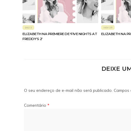
DEZ 3
NOV 25
ELIZABETH NA PREMIERE DE ‘FIVE NIGHTS AT
ELIZABETH NA PR
FREDDY’S 2’
DEIXE U
O seu endereço de e-mail não será publicado.
Campos 
Comentário
*