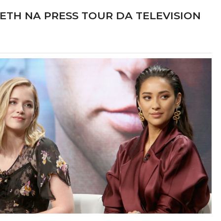
BETH NA PRESS TOUR DA TELEVISION
at Freddy's 2
Lucy Boomer
LME
TV
 Vanessa Shelly
Elizabeth como Anna
025
2027?
delo sobrenatural na
Para salvar sua carreira, um escr
za, Abby foge para se
decadente ajuda uma idosa de 93 an
amigos animatrônicos,
fugir de um asilo em troca de segr
s obscuros sobre a
presidenciais. A viagem rumo à Dakot
 Freddy's e libertando
Norte ganha contornos complexos c
á décadas.
chegada de uma mochileira que desestabi