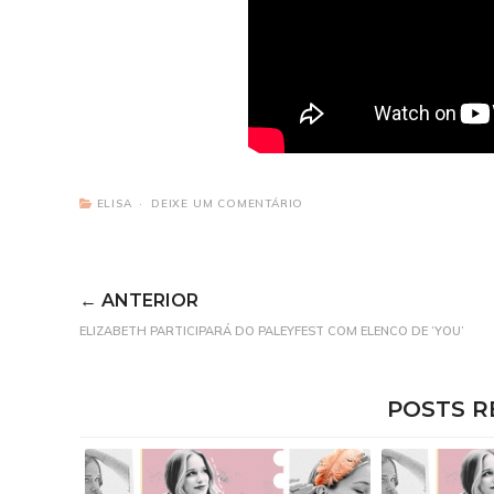
ELISA
DEIXE UM COMENTÁRIO
← ANTERIOR
ELIZABETH PARTICIPARÁ DO PALEYFEST COM ELENCO DE ‘YOU’
POSTS R