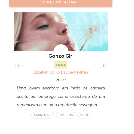
PROJETOS ATUAIS
Gonzo Girl
Fi
FILME
Elizabeth como Devaney Peltier
E
2023?
itor
Uma jovem escritora em início de carreira
Um ano a
os a
aceita um emprego como assistente de um
Freddy Fa
edos
romancista com uma reputação selvagem.
reconecta
a do
revelan
SAIBA MAIS
IMAGENS
IMDB
om a
verdadeir
liza
um horror