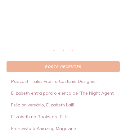
real
S
 por
POSTS RECENTES
Podcast ‘ Tales From a Costume Designer’
Elizabeth entra para o elenco de ‘The Night Agent’
Feliz aniversário, Elizabeth Lail!
Elizabeth no Bookstore Blitz
Entrevista à Amazing Magazine