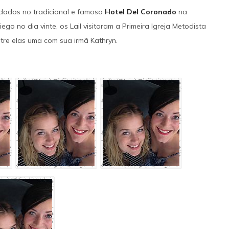
a dupla. O trajeto torna-se uma fuga 
pedados no tradicional e famoso
Hotel Del Coronado
na
IMAGENS
IMDB
quando o grupo passa a ser perseguido
iego no dia vinte, os Lail visitaram a Primeira Igreja Metodista
um detetive local.
ntre elas uma com sua irmã Kathryn.
SAIBA MAIS
IMAGENS
IMDB