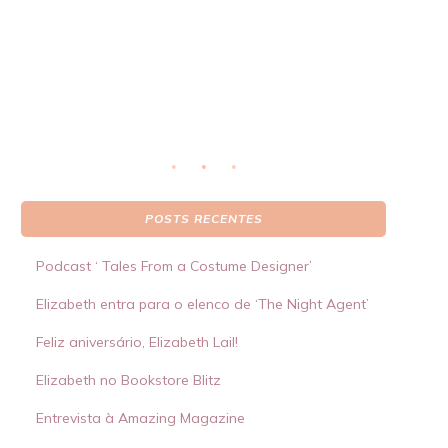
real
S
 por
POSTS RECENTES
Podcast ‘ Tales From a Costume Designer’
Elizabeth entra para o elenco de ‘The Night Agent’
Feliz aniversário, Elizabeth Lail!
Elizabeth no Bookstore Blitz
Entrevista à Amazing Magazine