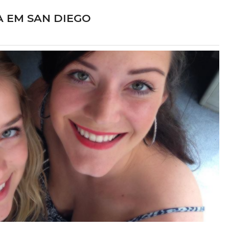
A EM SAN DIEGO
at Freddy's 2
Lucy Boomer
LME
TV
 Vanessa Shelly
Elizabeth como Anna
025
2027?
delo sobrenatural na
Para salvar sua carreira, um escr
za, Abby foge para se
decadente ajuda uma idosa de 93 an
amigos animatrônicos,
fugir de um asilo em troca de segr
s obscuros sobre a
presidenciais. A viagem rumo à Dakot
 Freddy's e libertando
Norte ganha contornos complexos c
á décadas.
chegada de uma mochileira que desestabi