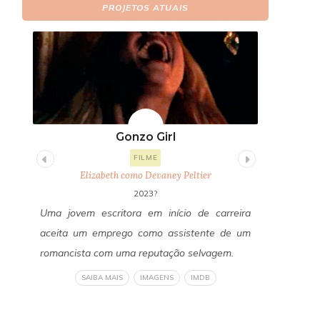
PROJETOS ATUAIS
Gonzo Girl
Fi
FILME
Elizabeth como Devaney Peltier
E
2023?
itor
Uma jovem escritora em início de carreira
Um ano a
os a
aceita um emprego como assistente de um
Freddy Fa
edos
romancista com uma reputação selvagem.
reconecta
a do
revelan
SAIBA MAIS
IMAGENS
IMDB
om a
verdadeir
liza
um horror