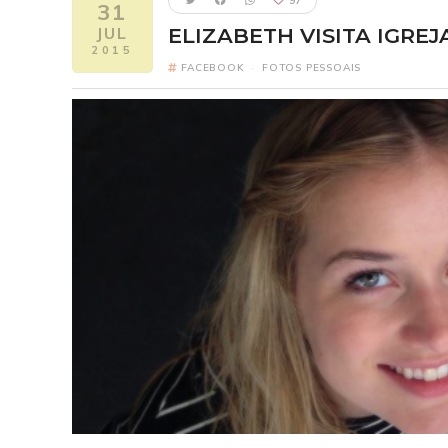
97
31
JUL
ELIZABETH VISITA IGREJ
2015
FACEBOOK
·
FOTOS PESSOAIS
Five Nights 
FI
Elizabeth como
2
Um ano após o pesa
Freddy Fazbear's Piz
reconectar com seus 
revelando segredo
verdadeira origem da
um horror escondido h