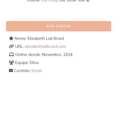
Follow
Lail Daily
, our sister site 🎀
SITE STATUS
Nome: Elizabeth Lail Brasil
URL:
elizabethlailbrasil.com
Online desde: Novembro, 2014
Equipe: Elisa
Contato:
Email