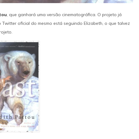
a dupla. O trajeto torna-se uma fuga 
IMAGENS
IMDB
quando o grupo passa a ser perseguido
tou
, que ganhará uma versão cinematográfica. O projeto já
um detetive local.
Twitter oficial do mesmo está seguindo Elizabeth, o que talvez
ojeto.
SAIBA MAIS
IMAGENS
IMDB