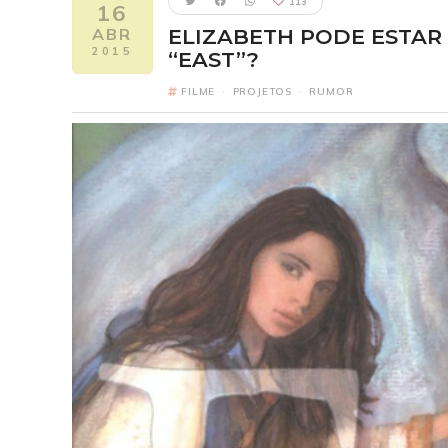
113
16
ABR
ELIZABETH PODE ESTAR
2015
“EAST”?
FILME
·
PROJETOS
·
RUMOR
Five Nights 
FI
Elizabeth como
2
Um ano após o pesa
Freddy Fazbear's Piz
reconectar com seus 
revelando segredo
verdadeira origem da
um horror escondido h