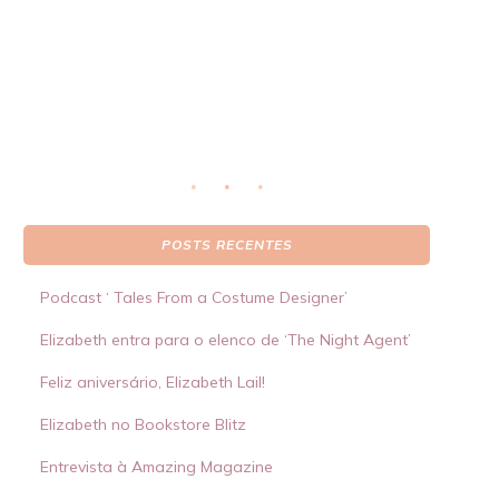
real
S
 por
POSTS RECENTES
Podcast ‘ Tales From a Costume Designer’
Elizabeth entra para o elenco de ‘The Night Agent’
Feliz aniversário, Elizabeth Lail!
Elizabeth no Bookstore Blitz
Entrevista à Amazing Magazine