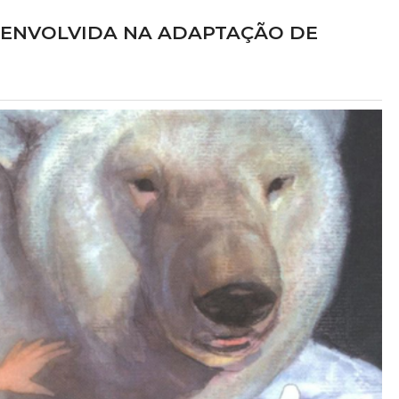
 ENVOLVIDA NA ADAPTAÇÃO DE
at Freddy's 2
Lucy Boomer
LME
TV
 Vanessa Shelly
Elizabeth como Anna
025
2027?
delo sobrenatural na
Para salvar sua carreira, um escr
za, Abby foge para se
decadente ajuda uma idosa de 93 an
amigos animatrônicos,
fugir de um asilo em troca de segr
s obscuros sobre a
presidenciais. A viagem rumo à Dakot
 Freddy's e libertando
Norte ganha contornos complexos c
á décadas.
chegada de uma mochileira que desestabi