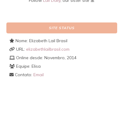
Follow
Lail Daily
, our sister site 🎀
SITE STATUS
Nome: Elizabeth Lail Brasil
URL:
elizabethlailbrasil.com
Online desde: Novembro, 2014
Equipe: Elisa
Contato:
Email