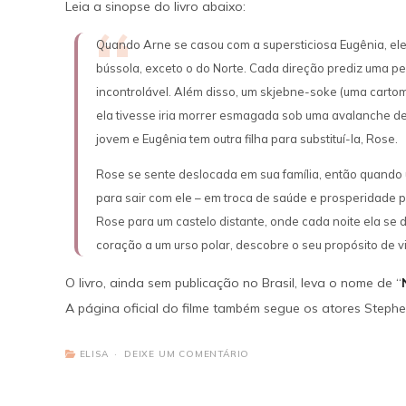
Leia a sinopse do livro abaixo:
Quando Arne se casou com a supersticiosa Eugênia, ele
bússola, exceto o do Norte. Cada direção prediz uma pe
incontrolável. Além disso, um skjebne-soke (uma cartom
ela tivesse iria morrer esmagada sob uma avalanche de 
jovem e Eugênia tem outra filha para substituí-la, Rose.
Rose se sente deslocada em sua família, então quando
para sair com ele – em troca de saúde e prosperidade p
Rose para um castelo distante, onde cada noite ela se d
coração a um urso polar, descobre o seu propósito de
O livro, ainda sem publicação no Brasil, leva o nome de “
A página oficial do filme também segue os atores Stephe
ELISA
DEIXE UM COMENTÁRIO