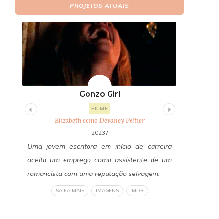
PROJETOS ATUAIS
Gonzo Girl
Fi
FILME
Elizabeth como Devaney Peltier
E
2023?
itor
Uma jovem escritora em início de carreira
Um ano a
os a
aceita um emprego como assistente de um
Freddy Fa
edos
romancista com uma reputação selvagem.
reconecta
a do
revelan
SAIBA MAIS
IMAGENS
IMDB
om a
verdadeir
liza
um horror