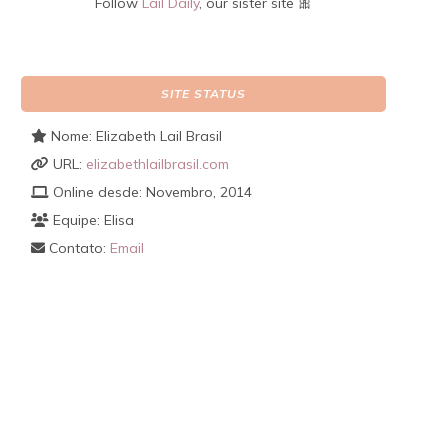
Follow
Lail Daily
, our sister site 🎀
SITE STATUS
Nome: Elizabeth Lail Brasil
URL:
elizabethlailbrasil.com
Online desde: Novembro, 2014
Equipe: Elisa
Contato:
Email