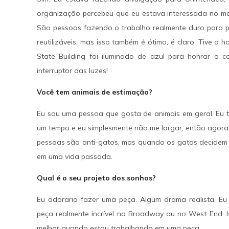
organização percebeu que eu estava interessada no mei
São pessoas fazendo o trabalho realmente duro para 
reutilizáveis, mas isso também é ótimo, é claro. Tive a
State Building foi iluminado de azul para honrar o
interruptor das luzes!
Você tem animais de estimação?
Eu sou uma pessoa que gosta de animais em geral. Eu t
um tempo e eu simplesmente não me largar, então agora e
pessoas são anti-gatos, mas quando os gatos decidem 
em uma vida passada.
Qual é o seu projeto dos sonhos?
Eu adoraria fazer uma peça. Algum drama realista. Eu
peça realmente incrível na Broadway ou no West End. I
melhor quando estou trabalhando em uma peça.