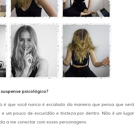
a dupla. O trajeto torna-se uma fuga 
IMAGENS
IMDB
quando o grupo passa a ser perseguido
um detetive local.
SAIBA MAIS
IMAGENS
IMDB
 suspense psicológico?
ma é que você nunca é escalado da maneira que pensa que será
e um pouco de escuridão e tristeza por dentro. Não é um lugar
juda a me conectar com esses personagens.