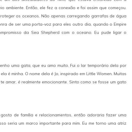
o ambiente. Então, ele fez a conexão e foi assim que começou.
proteger os oceanos. Não apenas carregando garrafas de água
 honra de ser uma porta-voz para eles outro dia, quando o Empire
 compromisso da Sea Shepherd com o oceano. Eu pude ligar o
enho uma gata, que eu amo muito. Fui o lar temporário dela por
la é minha. O nome dela é Jo, inspirado em Little Women. Muitas
te amar, é realmente emocionante. Sinto como se fosse um gato
 gosto de família e relacionamentos, então adoraria fazer uma
sso seria um marco importante para mim. Eu me torno uma atriz