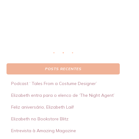
real
S
 por
POSTS RECENTES
Podcast ‘ Tales From a Costume Designer’
Elizabeth entra para o elenco de ‘The Night Agent’
Feliz aniversário, Elizabeth Lail!
Elizabeth no Bookstore Blitz
Entrevista à Amazing Magazine