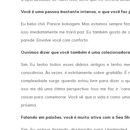
Você é uma pessoa bastante intensa, o que você faz 
Eu bebo chá. Parece bobagem. Mas estamos sempre faz
isso imediatamente me trará paz. Eu também gosto de as
parede. Envolve você com conforto.
Ouvimos dizer que você também é uma colecionadora 
Sim. Eu tenho todos esses diários antigos e tenho me
consciência. Às vezes, é estritamente sobre gratidão. É
complexidade surge quando estou livre para dizer o qu
isso me dá uma ótima perspectiva. Isso me faz ir “cara
coisas para comemorar. Você vê que a vida é como uma 
próxima.
Falando em paixões, você é muito ativa com a Sea Sh
Sim. Eu estava fazendo divulgação para Unintended, 