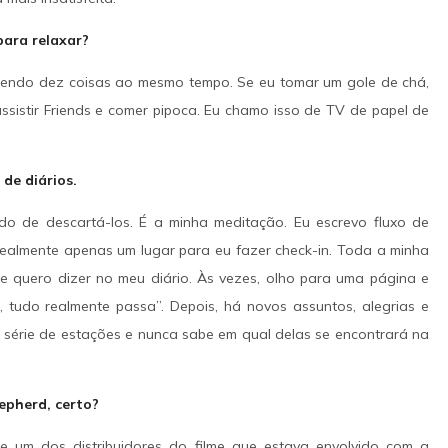
para relaxar?
endo dez coisas ao mesmo tempo. Se eu tomar um gole de chá,
sistir Friends e comer pipoca. Eu chamo isso de TV de papel de
de diários.
do de descartá-los. É a minha meditação. Eu escrevo fluxo de
 realmente apenas um lugar para eu fazer check-in. Toda a minha
e quero dizer no meu diário. Às vezes, olho para uma página e
, tudo realmente passa”. Depois, há novos assuntos, alegrias e
série de estações e nunca sabe em qual delas se encontrará na
epherd, certo?
e um dos distribuidores do filme que estava envolvido com a