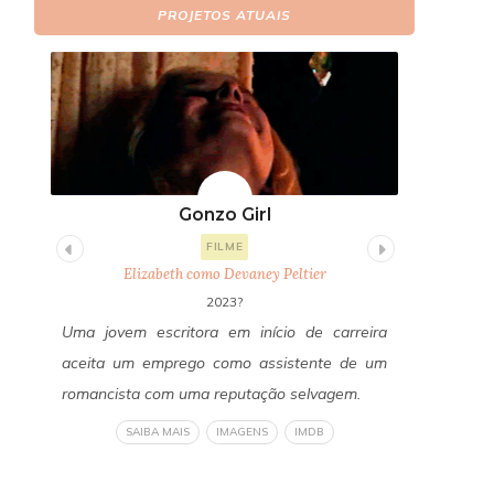
PROJETOS ATUAIS
Gonzo Girl
Fi
FILME
Elizabeth como Devaney Peltier
E
2023?
itor
Uma jovem escritora em início de carreira
Um ano a
os a
aceita um emprego como assistente de um
Freddy Fa
edos
romancista com uma reputação selvagem.
reconecta
a do
revelan
SAIBA MAIS
IMAGENS
IMDB
om a
verdadeir
liza
um horror