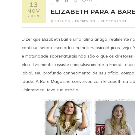
111
13
NOV
ELIZABETH PARA A BAR
2019
ENSAIOS
·
ENTREVISTA
·
PHOTOSHOOT
Dizer que Elizabeth Lail é uma ‘alma antiga’ realmente n
continue sendo escalada em thrillers psicológicos (veja
e maturidade sobrenaturais não são o que os diretores
Five Nights 
ela ri livremente, assiste compulsivamente a Friends e a
FI
labial, seu profundo conhecimento de seu ofício, com
Elizabeth como
idade. A Bare Magazine conversou com Elizabeth na cid
2
Unintended, teve sua estréia.
Um ano após o pesa
Freddy Fazbear's Piz
reconectar com seus 
revelando segredo
verdadeira origem da
um horror escondido h