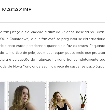
E MAGAZINE
ão faz justiça a ela, embora a atriz de 27 anos, nascida no Texas,
: YOU e Countdown), o que faz você se perguntar se ela sabedoria
 de elenco estão percebendo quando ela faz os testes. Enquanto
at Freddy's 2
Lucy Boomer
inda tem o tipo de pele jovem que requer pouco mais que protetor
LME
TV
postura e percepção da natureza humana trai completamente sua
 Vanessa Shelly
Elizabeth como Anna
ade de Nova York, onde seu mais recente suspense psicológico,
025
2027?
delo sobrenatural na
Para salvar sua carreira, um escr
za, Abby foge para se
decadente ajuda uma idosa de 93 an
amigos animatrônicos,
fugir de um asilo em troca de segr
s obscuros sobre a
presidenciais. A viagem rumo à Dakot
 Freddy's e libertando
Norte ganha contornos complexos c
á décadas.
chegada de uma mochileira que desestabi