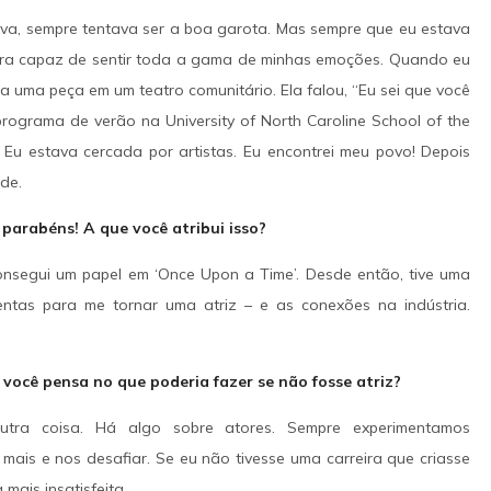
ova, sempre tentava ser a boa garota. Mas sempre que eu estava
era capaz de sentir toda a gama de minhas emoções. Quando eu
a uma peça em um teatro comunitário. Ela falou, “Eu sei que você
 programa de verão na University of North Caroline School of the
Eu estava cercada por artistas. Eu encontrei meu povo! Depois
de.
arabéns! A que você atribui isso?
nsegui um papel em ‘Once Upon a Time’. Desde então, tive uma
entas para me tornar uma atriz – e as conexões na indústria.
você pensa no que poderia fazer se não fosse atriz?
tra coisa. Há algo sobre atores. Sempre experimentamos
ais e nos desafiar. Se eu não tivesse uma carreira que criasse
mais insatisfeita.