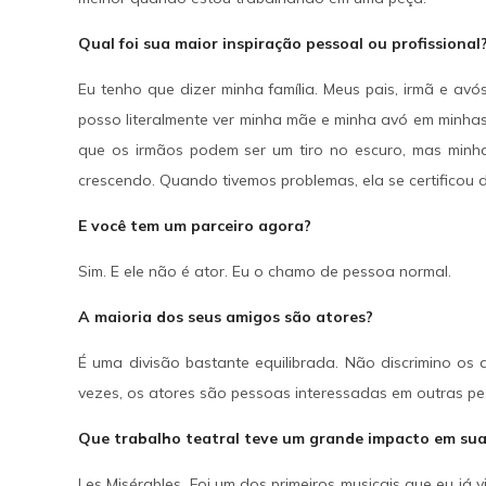
Qual foi sua maior inspiração pessoal ou profissional
Eu tenho que dizer minha família. Meus pais, irmã e avós
posso literalmente ver minha mãe e minha avó em minhas
que os irmãos podem ser um tiro no escuro, mas minh
crescendo. Quando tivemos problemas, ela se certificou 
E você tem um parceiro agora?
Sim. E ele não é ator. Eu o chamo de pessoa normal.
A maioria dos seus amigos são atores?
É uma divisão bastante equilibrada. Não discrimino o
vezes, os atores são pessoas interessadas em outras p
Que trabalho teatral teve um grande impacto em sua
Les Misérables. Foi um dos primeiros musicais que eu já 