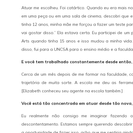
Atuar me escolheu. Foi catártico. Quando eu era mais n
em uma peça ou em uma sala de cinema, descobri que 
tinha 12 anos, minha mãe me forçou a fazer um teste par
vai gostar disso.” Ela estava certa. Eu participei de um
Arts quando tinha 15 anos e isso mudou a minha vida. 
disso, fui para a UNCSA para o ensino médio e a faculda
E você tem trabalhado constantemente desde então, p
Cerca de um mês depois de me formar na faculdade, co
trajetória de muita sorte. A escola me deu as ferram
[Elizabeth conheceu seu agente na escola também.]
Você está tão concentrada em atuar desde tão nova, 
Eu realmente não consigo me imaginar fazendo ou
descontentamento. Estamos sempre querendo descobrir m
a oportunidade de fazer isso, acho que me sentiria ainda 