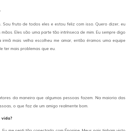
?
. Sou fruto de todos eles e estou feliz com isso. Quero dizer, eu
 mãos. Eles são uma parte tão intrínseca de mim. Eu sempre digo
a irmã mais velha escolheu me amar, então éramos uma equipe
de ter mais problemas que eu.
s atores da maneira que algumas pessoas fazem. Na maioria das
essoas, o que faz de um amigo realmente bom.
 vida?
vi. Eu me senti tão conectado com Éponine. Meus pais tinham visto