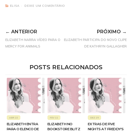
ELISA
DEIXE UM COMENTÁRIO
← ANTERIOR
PRÓXIMO →
ELIZABETH NARRA VÍDEO PARA O
ELIZABETH PARTICIPA DO NOVO CLIPE
MERCY FOR ANIMALS
DE KATHRYN GALLAGHER
POSTS RELACIONADOS
ABR 22
FEV 11
DEZ 25
ELIZABETH ENTRA
ELIZABETH NO
EXTRAS DE FIVE
PARA O ELENCO DE
BOOKSTORE BLITZ
NIGHTS AT FREDDY’S