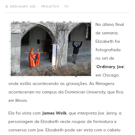
ORDINARY JOE
·
PROJETOS
·
TV
No último final
de semana,
Elizabeth foi
fotografada
no set de
‘
Ordinary Joe
‘,
em Chicago,
onde estão acontecendo as gravações. As filmagens
aconteceram no campus da Dominican University, que fica
em Illinois.
Ela foi vista com
James Wolk
, que interpreta Joe. Jenny, a
personagem de Elizabeth veste roupas de formatura e
conversa com Joe. Elizabeth pode ser vista com o cabelo