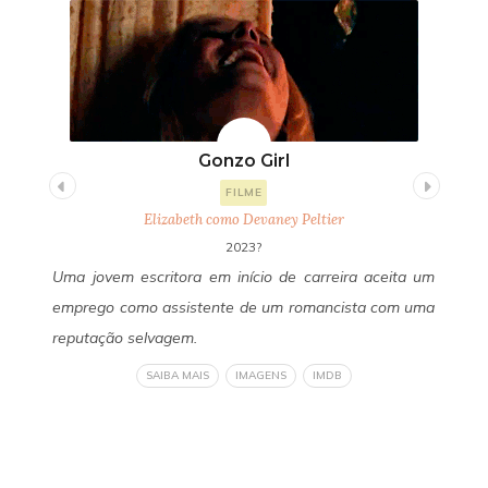
Gonzo Girl
FILME
Elizabeth como Devaney Peltier
2023?
uda
Uma jovem escritora em início de carreira aceita um
Um
 de
emprego como assistente de um romancista com uma
Fa
 do
reputação selvagem.
se
 de
ob
SAIBA MAIS
IMAGENS
IMDB
eto
li
ser