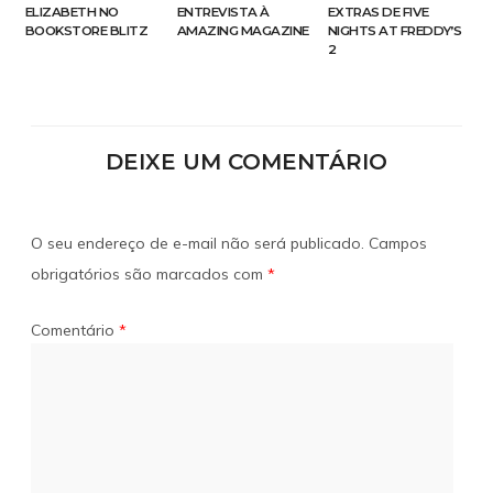
ELIZABETH NO
ENTREVISTA À
EXTRAS DE FIVE
BOOKSTORE BLITZ
AMAZING MAGAZINE
NIGHTS AT FREDDY’S
2
DEIXE UM COMENTÁRIO
O seu endereço de e-mail não será publicado.
Campos
obrigatórios são marcados com
*
Comentário
*