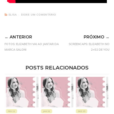
ELISA
DEIXE UM COMENTÁRIO
← ANTERIOR
PRÓXIMO →
FOTOS: ELIZABETH VAI AO JANTAR DA
SCREENCAPS: ELIZABETH NO
MARCA SALONI
2×02 DE YOU
POSTS RELACIONADOS
FEV 11
JAN 31
DEZ 25