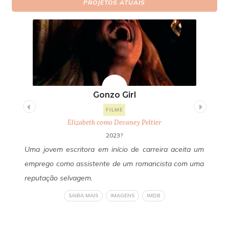
PROJETOS ATUAIS
Gonzo Girl
FILME
Elizabeth como Devaney Peltier
2023?
uda
Uma jovem escritora em início de carreira aceita um
Um
 de
emprego como assistente de um romancista com uma
Fa
 do
reputação selvagem.
se
 de
ob
SAIBA MAIS
IMAGENS
IMDB
eto
li
ser