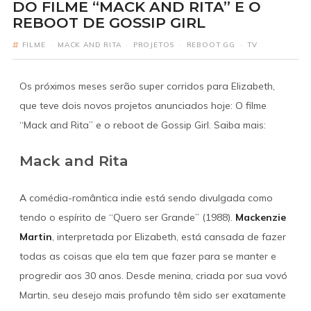
DO FILME “MACK AND RITA” E O
REBOOT DE GOSSIP GIRL
FILME
·
MACK AND RITA
·
PROJETOS
·
REBOOT GG
·
TV
Os próximos meses serão super corridos para Elizabeth,
que teve dois novos projetos anunciados hoje: O filme
“Mack and Rita” e o reboot de Gossip Girl. Saiba mais:
Mack and Rita
A comédia-romântica indie está sendo divulgada como
tendo o espírito de “Quero ser Grande” (1988).
Mackenzie
Martin
, interpretada por Elizabeth, está cansada de fazer
todas as coisas que ela tem que fazer para se manter e
progredir aos 30 anos. Desde menina, criada por sua vovó
Martin, seu desejo mais profundo têm sido ser exatamente