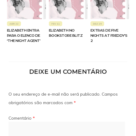
ABR 22
FEV 11
DEZ 25
ELIZABETH ENTRA
ELIZABETH NO
EXTRAS DE FIVE
PARA O ELENCO DE
BOOKSTORE BLITZ
NIGHTS AT FREDDY’S
‘THE NIGHT AGENT’
2
DEIXE UM COMENTÁRIO
O seu endereço de e-mail não será publicado.
Campos
obrigatórios são marcados com
*
Comentário
*