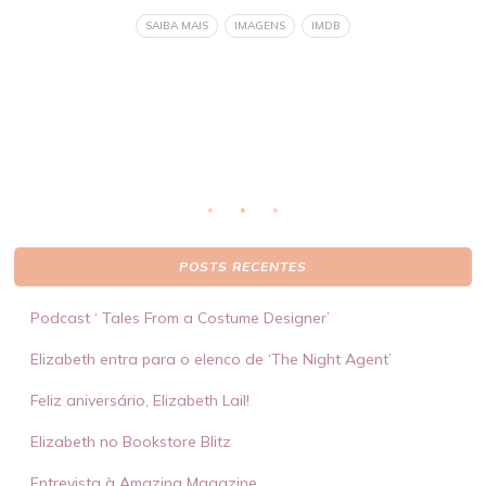
 de
ob
SAIBA MAIS
IMAGENS
IMDB
eto
li
ser
POSTS RECENTES
Podcast ‘ Tales From a Costume Designer’
Elizabeth entra para o elenco de ‘The Night Agent’
Feliz aniversário, Elizabeth Lail!
Elizabeth no Bookstore Blitz
Entrevista à Amazing Magazine