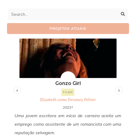
PROJETOS ATUAIS
Gonzo Girl
FILME
Elizabeth como Devaney Peltier
2023?
uda
Uma jovem escritora em início de carreira aceita um
Um
 de
emprego como assistente de um romancista com uma
Fa
 do
reputação selvagem.
se