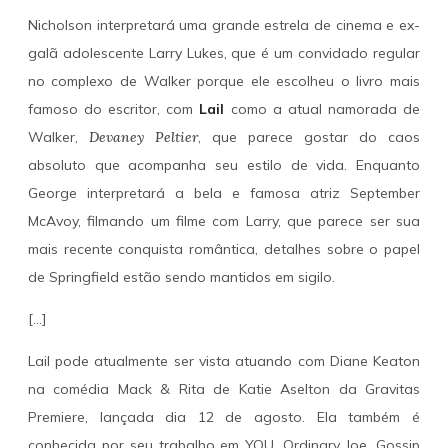
Nicholson interpretará uma grande estrela de cinema e ex-
galã adolescente Larry Lukes, que é um convidado regular
no complexo de Walker porque ele escolheu o livro mais
famoso do escritor, com
Lail
como a atual namorada de
Walker,
Devaney Peltier
, que parece gostar do caos
absoluto que acompanha seu estilo de vida. Enquanto
George interpretará a bela e famosa atriz September
McAvoy, filmando um filme com Larry, que parece ser sua
mais recente conquista romântica, detalhes sobre o papel
de Springfield estão sendo mantidos em sigilo.
[…]
Lail pode atualmente ser vista atuando com Diane Keaton
na comédia Mack & Rita de Katie Aselton da Gravitas
Premiere, lançada dia 12 de agosto. Ela também é
conhecida por seu trabalho em YOU, Ordinary Joe, Gossip