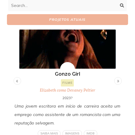
PROJETOS ATUAIS
Gonzo Girl
FILME
Elizabeth como Devaney Peltier
2023?
uda
Uma jovem escritora em início de carreira aceita um
Um
 de
emprego como assistente de um romancista com uma
Fa
 do
reputação selvagem.
se
 de
ob
SAIBA MAIS
IMAGENS
IMDB