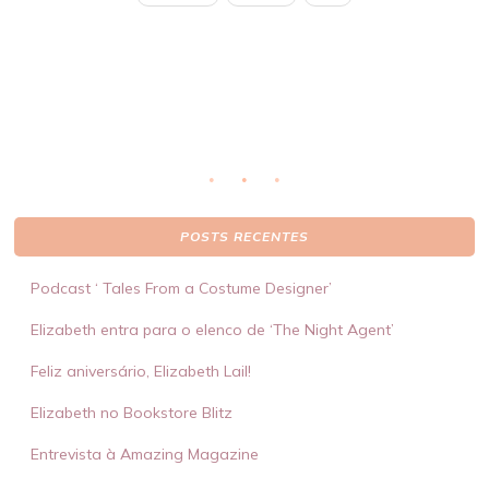
eto
li
ser
POSTS RECENTES
Podcast ‘ Tales From a Costume Designer’
Elizabeth entra para o elenco de ‘The Night Agent’
Feliz aniversário, Elizabeth Lail!
Elizabeth no Bookstore Blitz
Entrevista à Amazing Magazine