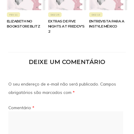
FEV 11
DEZ 25
DEZ 13
ELIZABETH NO
EXTRAS DE FIVE
ENTREVISTA PARA A
BOOKSTORE BLITZ
NIGHTS AT FREDDY’S
INSTYLE MÉXICO
2
DEIXE UM COMENTÁRIO
O seu endereço de e-mail não será publicado.
Campos
obrigatórios são marcados com
*
Comentário
*