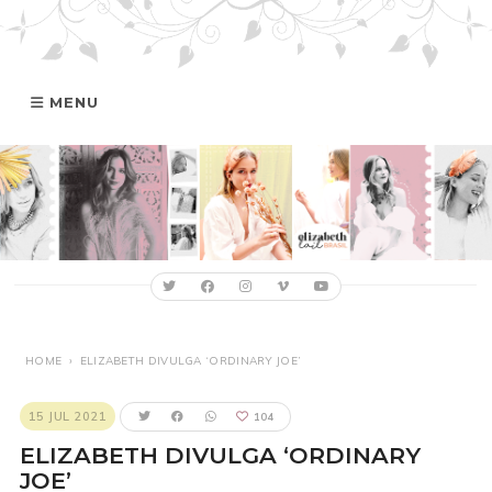
MENU
HOME
GALERIA
ELIZABETH
FILMOGRAFIA
HOME
›
ELIZABETH DIVULGA ‘ORDINARY JOE’
ONLINE
15 JUL 2021
104
ELIZABETH DIVULGA ‘ORDINARY
JOE’