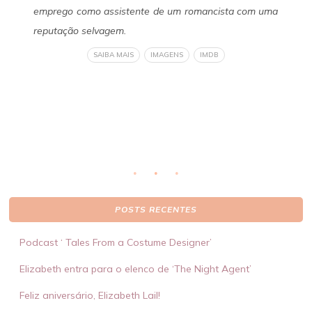
 de
emprego como assistente de um romancista com uma
Fa
 do
reputação selvagem.
se
 de
ob
SAIBA MAIS
IMAGENS
IMDB
eto
li
ser
POSTS RECENTES
Podcast ‘ Tales From a Costume Designer’
Elizabeth entra para o elenco de ‘The Night Agent’
Feliz aniversário, Elizabeth Lail!