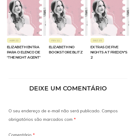
ABR 22
FEV 11
DEZ 25
ELIZABETH ENTRA
ELIZABETH NO
EXTRAS DE FIVE
PARA O ELENCO DE
BOOKSTORE BLITZ
NIGHTS AT FREDDY’S
‘THE NIGHT AGENT’
2
DEIXE UM COMENTÁRIO
O seu endereço de e-mail não será publicado.
Campos
obrigatórios são marcados com
*
Comentário
*