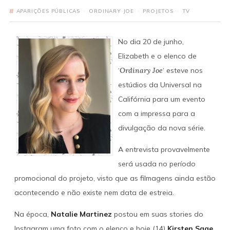
APARIÇÕES PÚBLICAS
·
ORDINARY JOE
·
PROJETOS
·
TV
No dia 20 de junho,
Elizabeth e o elenco de
‘
Ordinary Joe
‘ esteve nos
estúdios da Universal na
Califórnia para um evento
com a impressa para a
divulgação da nova série.
A entrevista provavelmente
será usada no período
promocional do projeto, visto que as filmagens ainda estão
acontecendo e não existe nem data de estreia.
Na época,
Natalie Martinez
postou em suas stories do
Instagram uma foto com o elenco e hoje (14)
Kirsten Sage