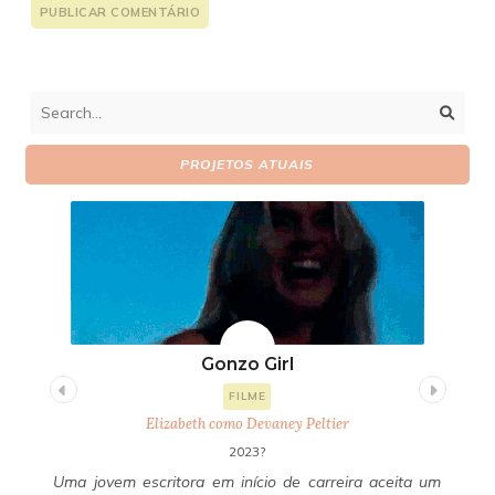
PROJETOS ATUAIS
Gonzo Girl
FILME
Elizabeth como Devaney Peltier
2023?
uda
Uma jovem escritora em início de carreira aceita um
Um