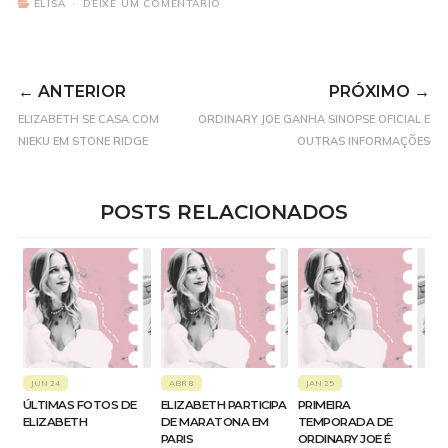
ELISA
DEIXE UM COMENTÁRIO
← ANTERIOR
PRÓXIMO →
ELIZABETH SE CASA COM
ORDINARY JOE GANHA SINOPSE OFICIAL E
NIEKU EM STONE RIDGE
OUTRAS INFORMAÇÕES
POSTS RELACIONADOS
JUN 24
ABR 8
JAN 25
ÚLTIMAS FOTOS DE
ELIZABETH PARTICIPA
PRIMEIRA
ELIZABETH
DE MARATONA EM
TEMPORADA DE
PARIS
ORDINARY JOE É