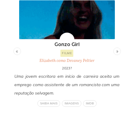
Gonzo Girl
FILME
Elizabeth como Devaney Peltier
2023?
uda
Uma jovem escritora em início de carreira aceita um
Um
 de
emprego como assistente de um romancista com uma
Fa
 do
reputação selvagem.
se
 de
ob
SAIBA MAIS
IMAGENS
IMDB
eto
li
ser