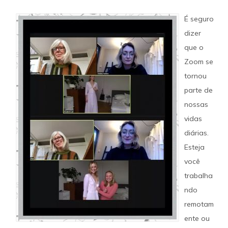
É seguro
dizer
que o
Zoom se
tornou
parte de
nossas
vidas
diárias.
Esteja
você
trabalha
ndo
remotam
ente ou