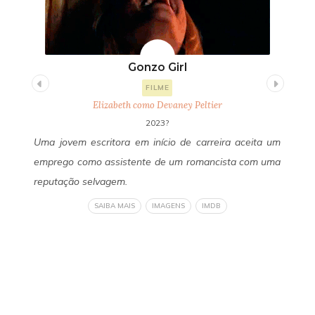
Gonzo Girl
FILME
Elizabeth como Devaney Peltier
2023?
uda
Uma jovem escritora em início de carreira aceita um
Um
 de
emprego como assistente de um romancista com uma
Fa
 do
reputação selvagem.
se
 de
ob
SAIBA MAIS
IMAGENS
IMDB
eto
li
ser