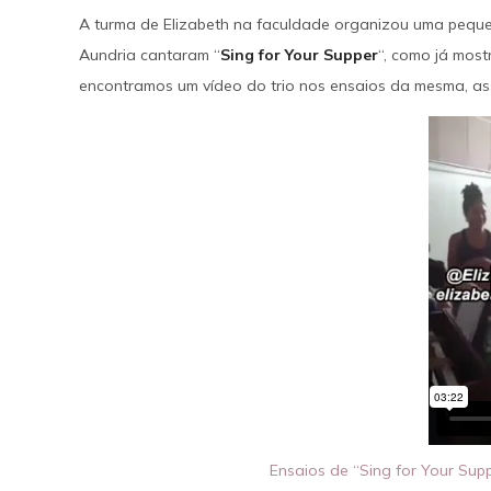
A turma de Elizabeth na faculdade organizou uma peque
SAIBA MAIS
Aundria cantaram “
Sing for Your Supper
“, como já mos
encontramos um vídeo do trio nos ensaios da mesma, ass
Ensaios de “Sing for Your Sup