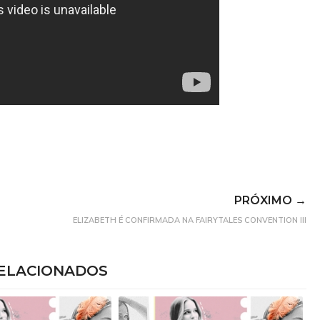
PRÓXIMO →
ELIZABETH É CONFIRMADA NA FAIRYTALES CONVENTION III
ELACIONADOS