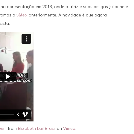
a dupla. O trajeto torna-se uma fuga 
na apresentação em 2013, onde a atriz e suas amigas Julianne e
IMAGENS
IMDB
quando o grupo passa a ser perseguido
tramos o
vídeo
, anteriormente. A novidade é que agora
um detetive local.
ista:
SAIBA MAIS
IMAGENS
IMDB
per”
from
Elizabeth Lail Brasil
on
Vimeo
.