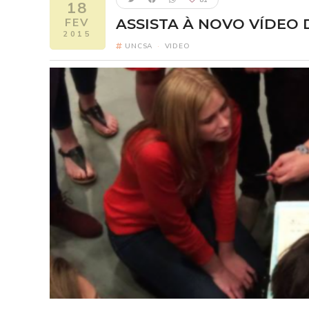
18
FEV
ASSISTA À NOVO VÍDEO
2015
UNCSA
·
VIDEO
Five Nights 
FI
Elizabeth como
2
Um ano após o pesa
Freddy Fazbear's Piz
reconectar com seus 
revelando segredo
verdadeira origem da
um horror escondido h