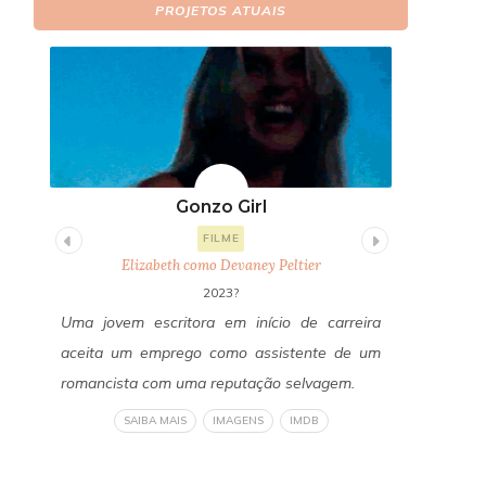
PROJETOS ATUAIS
Gonzo Girl
Fi
FILME
Elizabeth como Devaney Peltier
E
2023?
itor
Uma jovem escritora em início de carreira
Um ano a
os a
aceita um emprego como assistente de um
Freddy Fa
edos
romancista com uma reputação selvagem.
reconecta
a do
revelan
SAIBA MAIS
IMAGENS
IMDB
om a
verdadeir
liza
um horror