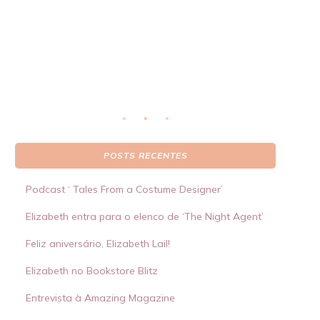
real
S
 por
POSTS RECENTES
Podcast ‘ Tales From a Costume Designer’
Elizabeth entra para o elenco de ‘The Night Agent’
Feliz aniversário, Elizabeth Lail!
Elizabeth no Bookstore Blitz
Entrevista à Amazing Magazine