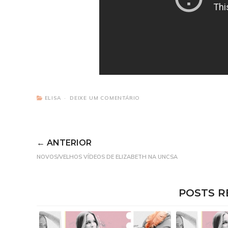
ELISA
DEIXE UM COMENTÁRIO
← ANTERIOR
NOVOS/VELHOS VÍDEOS DE ELIZABETH NA UNCSA
POSTS R