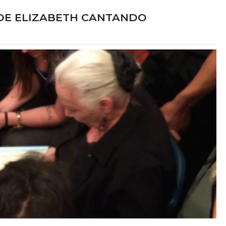
 DE ELIZABETH CANTANDO
at Freddy's 2
Lucy Boomer
LME
TV
 Vanessa Shelly
Elizabeth como Anna
025
2027?
delo sobrenatural na
Para salvar sua carreira, um escr
za, Abby foge para se
decadente ajuda uma idosa de 93 an
amigos animatrônicos,
fugir de um asilo em troca de segr
s obscuros sobre a
presidenciais. A viagem rumo à Dakot
 Freddy's e libertando
Norte ganha contornos complexos c
á décadas.
chegada de uma mochileira que desestabi